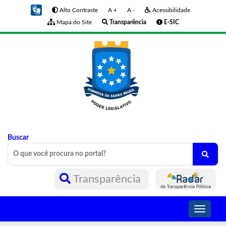
Alto Contraste
A +
A -
Acessibilidade
Mapa do Site
Transparência
E-SIC
Buscar
Transparência
Toggle
navigati