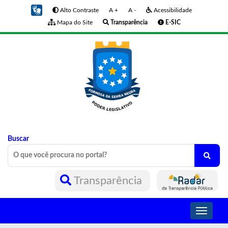
Alto Contraste
A +
A -
Acessibilidade
Mapa do Site
Transparência
E-SIC
Buscar
Transparência
Toggle
navigati