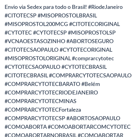
Envio via Sedex para todo o Brasil! #RiodeJaneiro
#CITOTECSP #MISOPROSTOLBRASIL
#MISOPROSTOL200MCG #CITOTECORIGINAL
#CYTOTEC #CYTOTECSP #MISOPROSTOLSP
#VCNAOESTASOZINHO #ABORTOSEGURO
#CITOTECSAOPAULO #CYTOTECORIGINAL
#MISOPROSTOLORIGINAL #comprarcytotec
#CYTOTECSAOPAULO #CYTOTECBRASIL
#CITOTECBRASIL #COMPRARCYTOTECSAOPAULO
#COMPRARCYTOTECBARATO #Belém
#COMPRARCYTOTECRIODEJANEIRO
#COMPRARCYTOTECMINAS
#COMPRARCYTOTECFortaleza
#COMPRARCYTOTECSP #ABORTOSAOPAULO
#COMOABORTA #COMOABORTARCOMCYTOTEC
#COMOABORTARNOBRASIL #COMOABORTAR