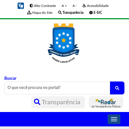
Alto Contraste
A +
A -
Acessibilidade
Mapa do Site
Transparência
E-SIC
Buscar
Transparência
Toggle
navigati