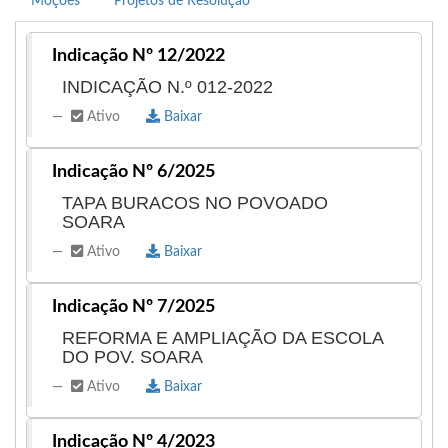
Moções
Projetos de Resolução
#MISOPROSTOL200MCG #CITOTECORIGINAL
#CYTOTEC #CYTOTECSP #MISOPROSTOLSP
Indicação Nº 12/2022
#VCNAOESTASOZINHO #ABORTOSEGURO
INDICAÇÃO N.º 012-2022
#CITOTECSAOPAULO #CYTOTECORIGINAL
Ativo
Baixar
#MISOPROSTOLORIGINAL #comprarcytotec
#CYTOTECSAOPAULO #CYTOTECBRASIL
Indicação Nº 6/2025
#CITOTECBRASIL
TAPA BURACOS NO POVOADO
#COMPRARCYTOTECSAOPAULO
SOARA
#COMPRARCYTOTECBARATO
Ativo
Baixar
#COMPRARCYTOTECBRASILIA
#COMPRARCYTOTECRIODEJANEIRO
Indicação Nº 7/2025
#COMPRARCYTOTECMINAS
REFORMA E AMPLIAÇÃO DA ESCOLA
#COMPRARCYTOTECMANAUS
DO POV. SOARA
#COMPRARCYTOTECSP #ABORTOSAOPAULO
Ativo
Baixar
#COMOABORTA
#COMOABORTARCOMCYTOTEC
Indicação Nº 4/2023