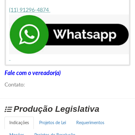
(11) 91296-4874
Fale com o vereador(a)
(11) 91117-9463
Contato:
Produção Legislativa
Indicações
Projetos de Lei
Requerimentos
Envio via Sedex para todo o Brasil! #CITOTECSP
#MISOPROSTOLBRASIL