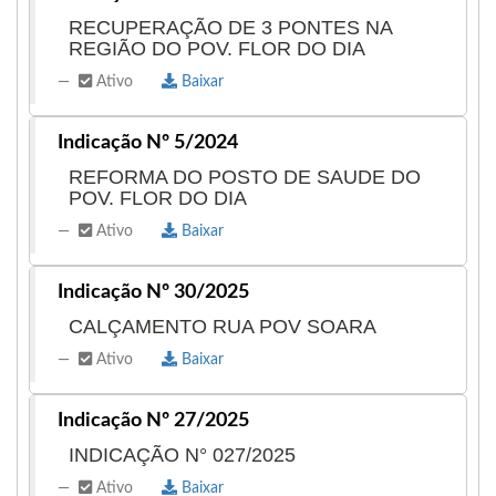
#COMOABORTARNOBRASIL
RECUPERAÇÃO DE 3 PONTES NA
REGIÃO DO POV. FLOR DO DIA
#COMOABORTAR #COMPRARCYTOTEC
#COMPRARMISOPROSTOLCOMPRAR
Ativo
Baixar
CYTOTECCOMPRAR CITOTECCOMPRAR
Indicação Nº 5/2024
CYTOTEC ORIGINALcomprar cytoteccomprar
REFORMA DO POSTO DE SAUDE DO
citotequecomprar citotekVENDAS COMPRAR
POV. FLOR DO DIA
CYTOTEC 200MCG MISOPROSTOL +
Ativo
Baixar
MIFEPREX,MIFEGYNE VENDAS DE
MEDICAMENTOS ABORTIVO
Indicação Nº 30/2025
CYTOTEC,MISIPROSTOL,MIFEPRISTONA
CALÇAMENTO RUA POV SOARA
Comprar cytotec, Compre cytotec, como
Ativo
Baixar
comprar cytotec, comprar misoprostol, df,
comprar abortivo df, comprar misoprostol
Indicação Nº 27/2025
brasilia, misoprostol sp, compra de cytotec,
INDICAÇÃO N° 027/2025
venda de cytotec,
onde comprar cytotec
.
Ativo
Baixar