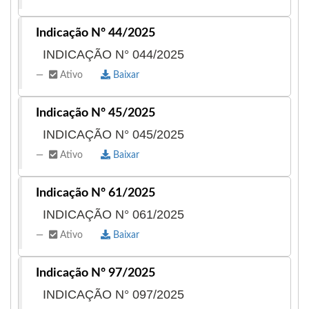
32 cidades de Goiás
Indicação Nº 44/2025
Goiânia – GO
INDICAÇÃO N° 044/2025
Aparecida de Goiânia – GO
Ativo
Baixar
Anápolis – GO
Rio Verde – GO
Águas Lindas de Goiás – GO
Indicação Nº 45/2025
Luziânia – GO
INDICAÇÃO N° 045/2025
Valparaíso de Goiás – GO
Senador Canedo – GO
Ativo
Baixar
Trindade – GO
Formosa – GO
Indicação Nº 61/2025
Catalão – GO
INDICAÇÃO N° 061/2025
Itumbiara – GO
Jataí – GO
Ativo
Baixar
Planaltina – GO
Novo Gama – GO
Indicação Nº 97/2025
Caldas Novas – GO
Mineiros – GO
INDICAÇÃO N° 097/2025
Porangatu – GO