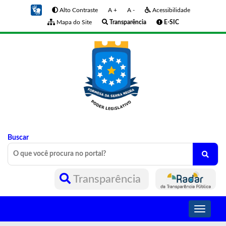
Alto Contraste
A +
A -
Acessibilidade
Mapa do Site
Transparência
E-SIC
Buscar
Transparência
Toggle
navigati